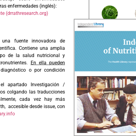
otras enfermedades (inglés):
e (drrathresearch.org)
una fuente innovadora de
entífica. Contiene una amplia
po de la salud nutricional y
cronutrientes.
En ella pueden
 diagnóstico o por condición
l apartado Investigación /
mos colgando las traducciones
ualmente, cada vez hay más
th, accesible desde issue, con
ary.info